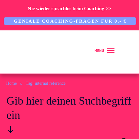
Nie wieder sprachlos beim Coaching >>
GENIALE COACHING-FRAGEN FÜR 0,- €
Home
Home
//
Tag: internal reference
Gib hier deinen Suchbegriff
Über mich
ein
ARBEITE MIT MIR