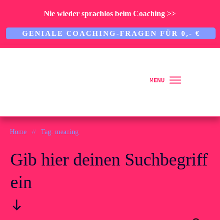
Nie wieder sprachlos beim Coaching >>
GENIALE COACHING-FRAGEN FÜR 0,- €
Home
Home
//
Tag: meaning
Gib hier deinen Suchbegriff
Über mich
ein
ARBEITE MIT MIR