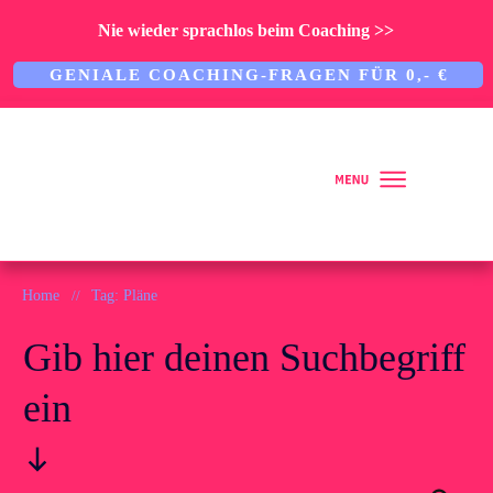
Nie wieder sprachlos beim Coaching >>
GENIALE COACHING-FRAGEN FÜR 0,- €
Home
Home
//
Tag: Pläne
Gib hier deinen Suchbegriff
Über mich
ein
ARBEITE MIT MIR