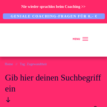
Nie wieder sprachlos beim Coaching >>
GENIALE COACHING-FRAGEN FÜR 0,- €
Home
Home
//
Tag: Zugewandtheit
Gib hier deinen Suchbegriff
Über mich
ein
ARBEITE MIT MIR