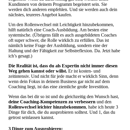
Kundinnen von deinem Programm begeistert sein. Sie
werden dich anderen empfehlen. Und sie werden auch dein
nächstes, teureres Angebot kaufen.
Um den Rollenwechsel mit Leichtigkeit hinzubekommen,
hilft natürlich eine Coach-Ausbildung. Am besten eine
systemische. (Übrigens fällt es auch ausgebildeten Coaches
oft super schwer, die Rolle wirklich zu erfüllen. Das ist
nämlich keine Frage der Ausbildung, sondern eine der
Haltung und der Fähigkeit zur Selbstreflexion. Da. Jetzt habe
ich’s gesagt.)
Die Realität ist, dass du als Expertin nicht immer diesen
Weg gehen kannst oder willst.
Er ist kosten- und
zeitintensiv. Und nicht für jede macht er wirklich Sinn, denn
wenn dein Fokus in deinem Business gar nicht auf dem
Coaching liegt, ist das eine ziemliche große Investition.
Wenn das bei dir so ist und du gleichzeitig den Wunsch hast,
deine Coaching-Kompetenzen zu verbessern
und den
Rollenwechsel leichter hinzubekommen
, habe ich heute 3
Dinge für dich, die du ausprobieren solltest. Und 1, das du
getrost seinlassen kannst.
3 Dinge zum Ausprobieren: