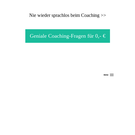
Nie wieder sprachlos beim Coaching >>
Geniale Coaching-Fragen für 0,- €
Home
Über mich
Arbeite mit mir
Für dich
Kontakt