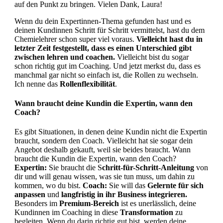
auf den Punkt zu bringen. Vielen Dank, Laura!
Wenn du dein Expertinnen-Thema gefunden hast und es
deinen Kundinnen Schritt für Schritt vermittelst, hast du dem
Chemielehrer schon super viel voraus.
Vielleicht hast du in
letzter Zeit festgestellt, dass es einen Unterschied gibt
zwischen lehren und coachen.
Vielleicht bist du sogar
schon richtig gut im Coaching. Und jetzt merkst du, dass es
manchmal gar nicht so einfach ist, die Rollen zu wechseln.
Ich nenne das
Rollenflexibilität
.
Wann braucht deine Kundin die Expertin, wann den
Coach?
Es gibt Situationen, in denen deine Kundin nicht die Expertin
braucht, sondern den Coach. Vielleicht hat sie sogar dein
Angebot deshalb gekauft, weil sie beides braucht. Wann
braucht die Kundin die Expertin, wann den Coach?
Expertin:
Sie braucht die S
chritt-für-Schritt-Anleitung
von
dir und will genau wissen, was sie tun muss, um dahin zu
kommen, wo du bist.
Coach:
Sie will das
Gelernte für sich
anpassen
und
langfristig
in ihr Business integrieren.
Besonders im
Premium-Bereich
ist es unerlässlich, deine
Kundinnen im Coaching in diese
Transformation
zu
begleiten. Wenn du darin richtig gut bist, werden deine