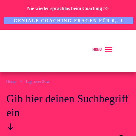
Nie wieder sprachlos beim Coaching >>
GENIALE COACHING-FRAGEN FÜR 0,- €
Home
Home
//
Tag: overflow
Gib hier deinen Suchbegriff
Über mich
ein
ARBEITE MIT MIR