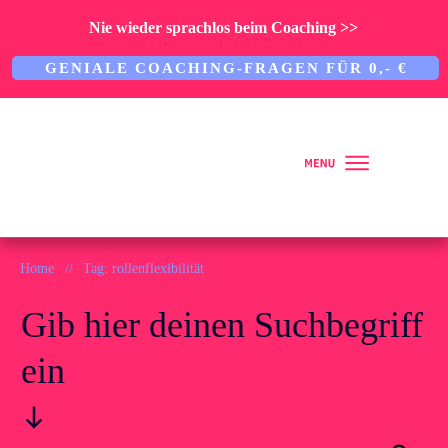
Nie wieder sprachlos beim Coaching >>
GENIALE COACHING-FRAGEN FÜR 0,- €
Home
Home
//
Tag: rollenflexibilität
Gib hier deinen Suchbegriff
Über mich
ein
ARBEITE MIT MIR