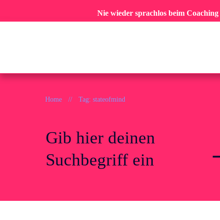
Nie wieder sprachlos beim Coaching
Home
//
Tag: stateofmind
Gib hier deinen
Suchbegriff ein