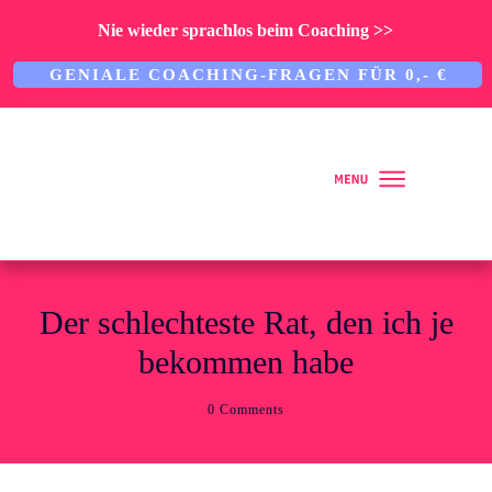
Nie wieder sprachlos beim Coaching >>
GENIALE COACHING-FRAGEN FÜR 0,- €
Home
Der schlechteste Rat, den ich je
bekommen habe
Über mich
0
Comments
ARBEITE MIT MIR