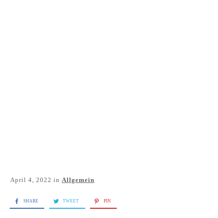
Für dich
Kontakt
Blog
April 4, 2022
in
Allgemein
SHARE
TWEET
PIN