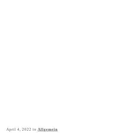
Für dich
Kontakt
Blog
April 4, 2022
in
Allgemein