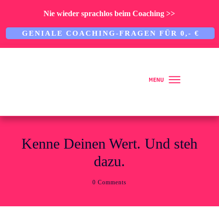
Nie wieder sprachlos beim Coaching >>
GENIALE COACHING-FRAGEN FÜR 0,- €
Home
Kenne Deinen Wert. Und steh
dazu.
Über mich
0
Comments
ARBEITE MIT MIR