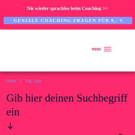
Nie wieder sprachlos beim Coaching >>
GENIALE COACHING-FRAGEN FÜR 0,- €
Home
Home
//
Tag: ziele
Gib hier deinen Suchbegriff
Über mich
ein
ARBEITE MIT MIR